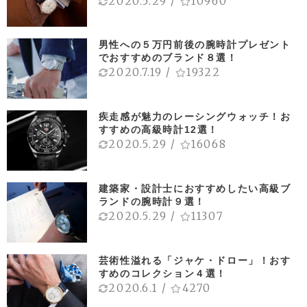
2020.5.29
/
10960
男性への５万円前後の腕時計プレゼント
でおすすめのブランド８選！
2020.7.19
/
19322
疾走感が魅力のレーシングウォッチ！お
すすめの高級時計12選！
2020.5.29
/
16068
建築家・設計士におすすめしたい高級ブ
ランドの腕時計９選！
2020.5.29
/
11307
芸術性溢れる「ジャケ・ドロー」！おす
すめのコレクション４選！
2020.6.1
/
4270