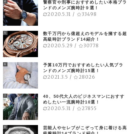
警察官や刑事におすすめしたい本格ブラ
4
ンドのメンズ腕時計９選！
2020.5.31
/
33498
数千万円から億超えのモデルを擁する超
5
高級時計ブランド14紹介！
2020.5.29
/
30778
予算10万円でおすすめしたい人気ブラ
6
ンドのメンズ腕時計15選！
2021.3.5
/
28026
40、50代大人のビジネスマンにおすす
7
めしたい一流腕時計10選！
2020.5.31
/
27855
芸能人やセレブがこぞって身に着ける高
8
級腕時計14ブランド紹介！