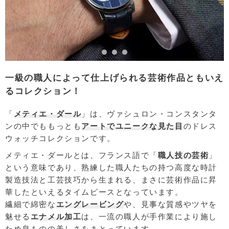
一級の職人によって仕上げられる芸術作品ともいえ
るコレクション！
「
メティエ・ダール
」は、ヴァシュロン・コンスタンタ
ンの中でももっとも
アートでユニークな見た目
のドレス
ウォッチコレクションです。
メティエ・ダールとは、フランス語で「
職人技の芸術
」
という意味であり、熟練した職人たちの持つ高度な時計
製造技法と工芸技巧から生まれる、まさに芸術作品に昇
華したといえるタイムピースとなっています。
繊細で綿密な
エングレービング
や、見事な質感やツヤを
魅せる
エナメル加工
は、一流の職人が手作業により施し
ため息ものの美しさをまとっています。