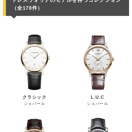
（全178件）
クラシック
L.U.C
ショパール
ショパール