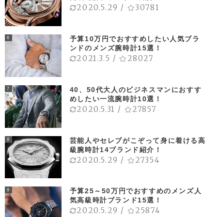
2020.5.29
/
30781
予算10万円でおすすめしたい人気ブラ
6
ンドのメンズ腕時計15選！
2021.3.5
/
28027
40、50代大人のビジネスマンにおすす
7
めしたい一流腕時計10選！
2020.5.31
/
27857
芸能人やセレブがこぞって身に着ける高
8
級腕時計14ブランド紹介！
2020.5.29
/
27354
予算25～50万円でおすすめのメンズ人
9
気高級時計ブランド15選！
2020.5.29
/
25874