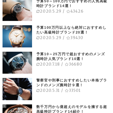
予算50～100万円でおすすめの人気高級
1
時計ブランド14選！
2020.5.29
/
43426
予算100万円以上なら絶対におすすめし
2
たい高級時計ブランド20選！
2020.5.29
/
39430
予算10～25万円で超おすすめのメンズ
3
腕時計人気ブランド10選！
2020.7.18
/
36680
警察官や刑事におすすめしたい本格ブラ
4
ンドのメンズ腕時計９選！
2020.5.31
/
33501
数千万円から億超えのモデルを擁する超
5
高級時計ブランド14紹介！