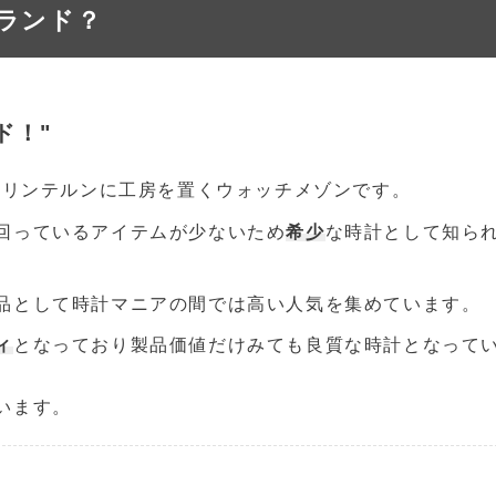
ランド？
ド！"
ツのリンテルンに工房を置くウォッチメゾンです。
回っているアイテムが少ないため
希少
な時計として知ら
品として時計マニアの間では高い人気を集めています。
ィ
となっており製品価値だけみても良質な時計となって
います。