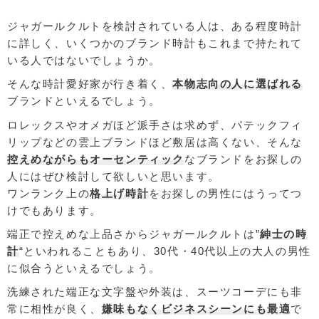
ジャガールクルトを検討されている人は、ある程度時計
に詳しく、いくつかのブランド時計もこれまで持たれて
いる人ではないでしょうか。
そんな時計愛好家が行き着く、
本物志向の人に選ばれる
ブランドといえるでしょう。
ロレックスやオメガほど派手さは求めず、パテックフィ
リップなどの雲上ブランドほど敷居は高くない、そんな
控えめながらもオーセンティック
なブランドをお探しの
人にはぜひ検討して欲しいと思います。
ワンランク上の
格上げ時計
をお探しの男性にはうってつ
けでもあります。
端正で控えめな上品さからジャガールクルトは”
紳士の時
計
“といわれることもあり、30代・40代以上の大人の男性
に似合うといえるでしょう。
洗練された端正な文字盤や外装は、スーツコーデにも非
常に相性が良く、
嫌味もなくビジネスシーンにも最適
で