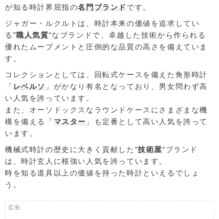
が知る時計界屈指の
名門ブランド
です。
ジャガー・ルクルトは、時計本来の価値を追求してい
る”
職人気質
“なブランドで、卓越した技術から作られる
優れたムーブメントと圧倒的な品質の高さを備えていま
す。
コレクションとしては、回転式ケースを備えた角形時計
「
レベルソ
」がかなり有名となっており、男女問わず高
い人気を誇っています。
また、オーソドックスなラウンドケースにさまざまな機
構を備える「
マスター
」も定番として高い人気を誇って
います。
機械式時計の歴史に大きく貢献した”
技術屋
“ブランド
は、時計玄人に根強い人気を誇っています。
時を知る道具以上の価値を持った時計といえるでしょ
う。
広告