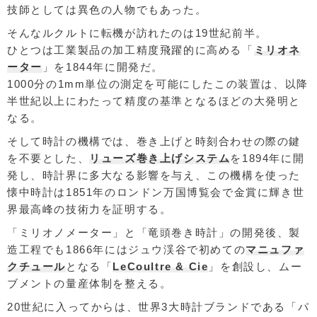
技師としては異色の人物でもあった。
そんなルクルトに転機が訪れたのは19世紀前半。
ひとつは工業製品の加工精度飛躍的に高める「
ミリオネ
ーター
」を1844年に開発だ。
1000分の1mm単位の測定を可能にしたこの装置は、以降
半世紀以上にわたって精度の基準となるほどの大発明と
なる。
そして時計の機構では、巻き上げと時刻合わせの際の鍵
を不要とした、
リューズ巻き上げシステム
を1894年に開
発し、時計界に多大なる影響を与え、この機構を使った
懐中時計は1851年のロンドン万国博覧会で金賞に輝き世
界最高峰の技術力を証明する。
「ミリオノメーター」と「竜頭巻き時計」の開発後、製
造工程でも1866年にはジュウ渓谷で初めての
マニュファ
クチュール
となる「
LeCoultre & Cie
」を創設し、ムー
ブメントの量産体制を整える。
20世紀に入ってからは、世界3大時計ブランドである「パ