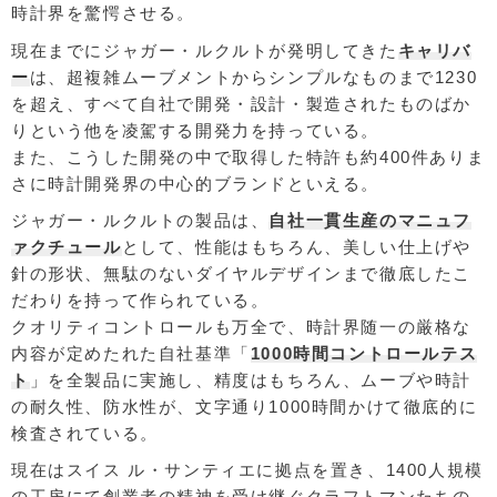
時計界を驚愕させる。
現在までにジャガー・ルクルトが発明してきた
キャリバ
ー
は、超複雑ムーブメントからシンプルなものまで1230
を超え、すべて自社で開発・設計・製造されたものばか
りという他を凌駕する開発力を持っている。
また、こうした開発の中で取得した特許も約400件ありま
さに時計開発界の中心的ブランドといえる。
ジャガー・ルクルトの製品は、
自社一貫生産のマニュフ
ァクチュール
として、性能はもちろん、美しい仕上げや
針の形状、無駄のないダイヤルデザインまで徹底したこ
だわりを持って作られている。
クオリティコントロールも万全で、時計界随一の厳格な
内容が定めたれた自社基準「
1000時間コントロールテス
ト
」を全製品に実施し、精度はもちろん、ムーブや時計
の耐久性、防水性が、文字通り1000時間かけて徹底的に
検査されている。
現在はスイス ル・サンティエに拠点を置き、1400人規模
の工房にて創業者の精神を受け継ぐクラフトマンたちの