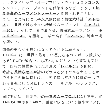
テックフィリップ・オーデマピゲ・ヴァシュロンコンス
タンタン」にムーブメントを供給するなど、まさしく
世
界最高のムーブメントメーカー
と周知されることに。
また、この時代には半永久的に動く機械式時計「
アトモ
ス
」、世界で最も小さい機械式ムーブメント「
キャリバ
ー101
」、そして世界で最も薄い機械式ムーブメント「
キ
ャリバー145
」を開発し、後の名作「
レベルソ
」誕生の礎
を築いた。
開発の中心が腕時計になっても発明は続きます。
1931年には、世界で最も古い歴史をもつスポーツ競技で
ある”ポロ”の試合中にも壊れない時計という要望を受け
て、回転式機構を備えた角形の「
レベルソ
」を開発。
時計を
反転させて
時計のガラスとダイヤルを守ることが
できるこの角型時計は、世界で最も有名な時計の一つで
あり名機として現在もジャガー・ルクルトのフラッグシ
ップとなっている。
同時期には、世界最小の
手巻きムーブCal.101
を開発。縦
14×横4.8×厚さ3.4mm、重量1g未満という極小サイズに