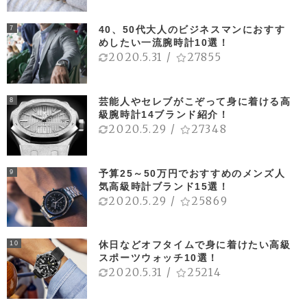
40、50代大人のビジネスマンにおすす
7
めしたい一流腕時計10選！
2020.5.31
/
27855
芸能人やセレブがこぞって身に着ける高
8
級腕時計14ブランド紹介！
2020.5.29
/
27348
予算25～50万円でおすすめのメンズ人
9
気高級時計ブランド15選！
2020.5.29
/
25869
休日などオフタイムで身に着けたい高級
10
スポーツウォッチ10選！
2020.5.31
/
25214