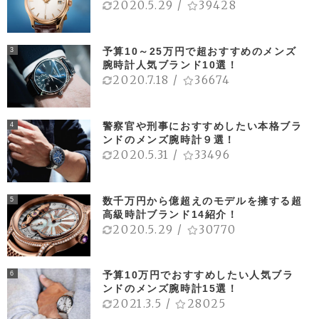
2020.5.29
/
39428
予算10～25万円で超おすすめのメンズ
3
腕時計人気ブランド10選！
2020.7.18
/
36674
警察官や刑事におすすめしたい本格ブラ
4
ンドのメンズ腕時計９選！
2020.5.31
/
33496
数千万円から億超えのモデルを擁する超
5
高級時計ブランド14紹介！
2020.5.29
/
30770
予算10万円でおすすめしたい人気ブラ
6
ンドのメンズ腕時計15選！
2021.3.5
/
28025