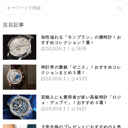
注目記事
知性溢れる「モンブラン」の腕時計！お
すすめコレクション７選！
2020.6.1
/
7439
時計界の重鎮「ゼニス」！おすすめコレ
クションまとめ３選！
2020.6.1
/
4527
芸能人にも愛用者が多い高級時計「ロジ
ェ・デュブイ」！おすすめ３選！
2020.6.1
/
5417
大学合格のプレゼントにおすすめの人気