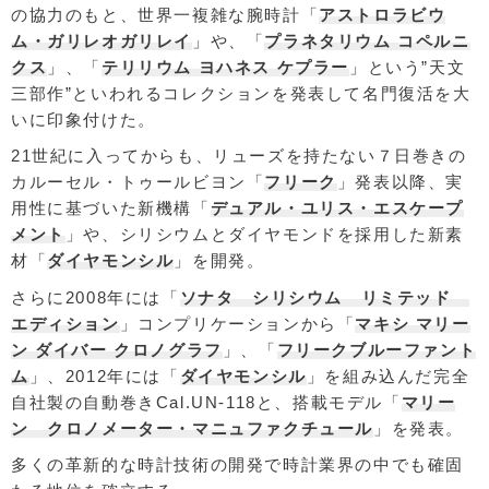
の協力のもと、世界一複雑な腕時計「
アストロラビウ
ム・ガリレオガリレイ
」や、「
プラネタリウム コペルニ
クス
」、「
テリリウム ヨハネス ケプラー
」という”天文
三部作”といわれるコレクションを発表して名門復活を大
いに印象付けた。
21世紀に入ってからも、リューズを持たない７日巻きの
カルーセル・トゥールビヨン「
フリーク
」発表以降、実
用性に基づいた新機構「
デュアル・ユリス・エスケープ
メント
」や、シリシウムとダイヤモンドを採用した新素
材「
ダイヤモンシル
」を開発。
さらに2008年には「
ソナタ シリシウム リミテッド
エディション
」コンプリケーションから「
マキシ マリー
ン ダイバー クロノグラフ
」、「
フリークブルーファント
ム
」、2012年には「
ダイヤモンシル
」を組み込んだ完全
自社製の自動巻きCal.UN-118と、搭載モデル「
マリー
ン クロノメーター・マニュファクチュール
」を発表。
多くの革新的な時計技術の開発で時計業界の中でも確固