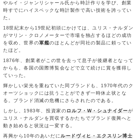
やルイ・ジャンリシャール氏から時計作りを学び、創業
時すでにハイスペックな時計製作で高い技術を誇ってい
た。
18世紀末から19世紀初頭にかけては、ユリス・ナルダン
がマリン・クロノメーターで市場を独占するほどの成功
を収め、世界の
軍艦
のほとんどが同社の製品に頼ってい
たほど。
1876年、創業者がこの世を去って息子が後継者となって
からも、各国の国際博覧会などで立て続けに賞を獲得し
ていった。
輝かしい栄光を重ねていた同ブランドも、1970年代のク
オーツショックには抗うことができず一時休止状とな
る。ブランド消滅の危機にさらされたのである。
しかし、1983年、投資家の
ロルフ・W・シュナイダー
が
ユリス・ナルダンを買収するかたちでブランド復興へと
動き始めると状況は一変する。
再興から10年のあいだに
ルードヴィヒ・エクスリン博士