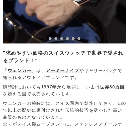
"求めやすい価格のスイスウォッチで世界で愛され
るブランド！"
「
ウェンガー
」は、
アーミーナイフ
やキャリーバッグで
知られるアウトドアブランドです。
腕時計においても1997年から展開し、いまは
世界80カ国
を越える国で販売されています。
ウェンガーの腕時計は、スイス国内で製造しており、120
年以上の歴史に裏付けされた伝統的技巧を活かした高い
品質のものとなっています。
全てがスイス製ムーブメントに、ステンレススチールケ