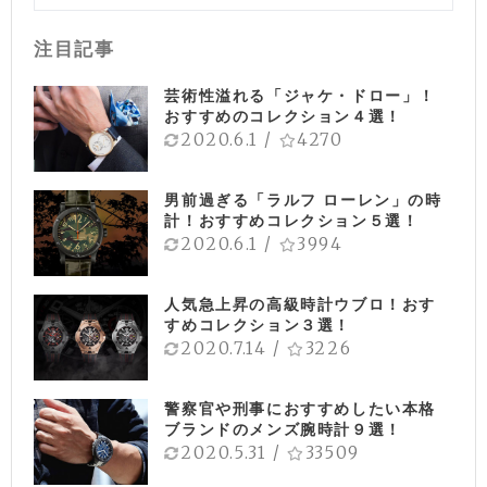
注目記事
芸術性溢れる「ジャケ・ドロー」！
おすすめのコレクション４選！
2020.6.1
/
4270
男前過ぎる「ラルフ ローレン」の時
計！おすすめコレクション５選！
2020.6.1
/
3994
人気急上昇の高級時計ウブロ！おす
すめコレクション３選！
2020.7.14
/
3226
警察官や刑事におすすめしたい本格
ブランドのメンズ腕時計９選！
2020.5.31
/
33509