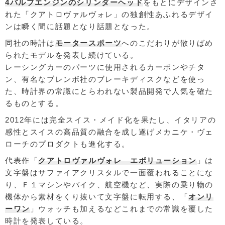
4バルブエンジンのシリンダーヘッド
をもとにデザインさ
れた「クアトロヴァルヴォレ」の独創性あふれるデザイ
ンは瞬く間に話題となり話題となった。
同社の時計は
モータースポーツ
へのこだわりが散りばめ
られたモデルを発表し続けている。
レーシングカーのパーツに使用されるカーボンやチタ
ン、有名なブレンボ社のブレーキディスクなどを使っ
た、時計界の常識にとらわれない製品開発で人気を確た
るものとする。
2012年には完全スイス・メイド化を果たし、イタリアの
感性とスイスの高品質の融合を成し遂げメカニケ・ヴェ
ローチのプロダクトも進化する。
代表作「
クアトロヴァルヴォレ エボリューション
」は
文字盤はサファイアクリスタルで一面覆われることにな
り、Ｆ１マシンやバイク、航空機など、実際の乗り物の
機体から素材をくり抜いて文字盤に転用する、「
オンリ
ーワン
」ウォッチも加えるなどこれまでの常識を覆した
時計を発表している。