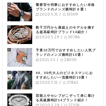
警察官や刑事におすすめしたい本格
4
ブランドのメンズ腕時計９選！
2020.5.31
/
33509
数千万円から億超えのモデルを擁す
5
る超高級時計ブランド14紹介！
2020.5.29
/
30786
予算10万円でおすすめしたい人気ブ
6
ランドのメンズ腕時計15選！
2021.3.5
/
28030
40、50代大人のビジネスマンにお
7
すすめしたい一流腕時計10選！
2020.5.31
/
27862
芸能人やセレブがこぞって身に着け
8
る高級腕時計14ブランド紹介！
2020.5.29
/
27358