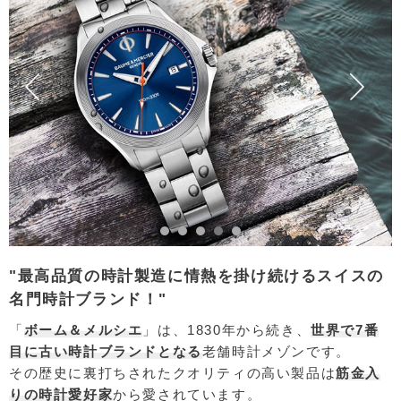
"最高品質の時計製造に情熱を掛け続けるスイスの
名門時計ブランド！"
「
ボーム＆メルシエ
」は、1830年から続き、
世界で7番
目に古い時計ブランドとなる
老舗時計メゾンです。
その歴史に裏打ちされたクオリティの高い製品は
筋金入
りの時計愛好家
から愛されています。