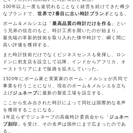
100年以上一度も途切れることなく経営を続けてきた稀少
なブランドで、
世界で7番目に古い時計ブランド
となる。
ボーム＆メルシエは「
最高品質の時計だけを作る
」とい
う兄弟の信念のもと、時計工房を開いたのが始まり。
最先端の革新的技術を取り入れた懐中時計で、瞬く間に
高い評価を獲得する。
また時計技術だけでなくビジネスセンスも発揮し、ロン
ドンに初支店を設立して以降、インドからアフリカ、オ
ーストラリアにまで販路を拡大していった。
1920年にボーム家と実業家のポーム・メルシェが共同で
事業を行うことになり、現在のボーム＆メルシエを立ち
上げ
ジュネーブ
に最新の製造工場を設立する。
ここから生み出された時計によって同社は国際的な名声
を獲得することになる。
1年足らずでジュネーブの高級時計委員会から「
ジュネー
ブ刻印
」を受け、その名声は国外にまで広まったのであ
る。