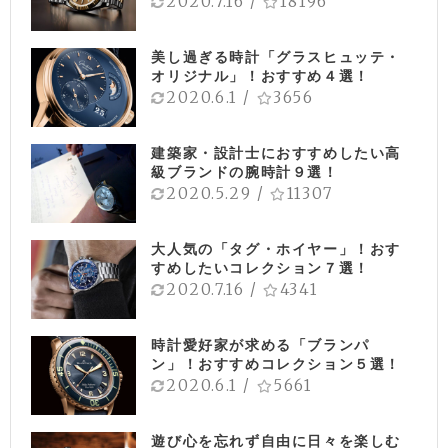
2020.7.16
/
18196
美し過ぎる時計「グラスヒュッテ・
オリジナル」！おすすめ４選！
2020.6.1
/
3656
建築家・設計士におすすめしたい高
級ブランドの腕時計９選！
2020.5.29
/
11307
大人気の「タグ・ホイヤー」！おす
すめしたいコレクション７選！
2020.7.16
/
4341
時計愛好家が求める「ブランパ
ン」！おすすめコレクション５選！
2020.6.1
/
5661
遊び心を忘れず自由に日々を楽しむ