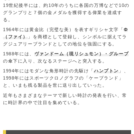
19世紀後半には、約10年のうちに各国の万博などで10の
グランプリと７個の金メダルを獲得する偉業を達成す
る。
1964年には黄金比（完璧な美）を表すギリシャ文字「
Φ
（ファイ）
」を商標として登録し、シンボルに据えてラ
グジュアリーブランドとしての地位を強固にする。
1988年には、
ヴァンドーム（現リシュモン）・グループ
の傘下に入り、次なるステージへと突入する。
1994年にはモダンな角形時計の先駆け「
ハンプトン
」、
1998年にはスポーツクロノグラフの「ケープランド」
と、いまも残る製品を世に送り出していった。
近年もさまざまなテーマで新しい時計の発表を行い、常
に時計界の中で注目を集めている。