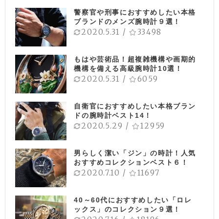
警察官や刑事におすすめしたい本格
ブランドのメンズ腕時計９選！
2020.5.31
/
33498
もはや芸術品！超複雑機構や画期的
機構を備える高級腕時計10選！
2020.5.31
/
6059
自衛官におすすめしたい本格ブラン
ドの腕時計ベスト14！
2020.5.29
/
12959
男らしく潔い「ジン」の時計！人気
おすすめコレクションベスト６！
2020.7.10
/
11697
40～60代におすすめしたい「ロレ
ックス」のコレクション９選！