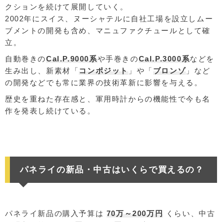
クションを続けて展開していく。
2002年にスイス、ヌーシャテルに自社工場を設立しムー
ブメントの開発も含め、マニュファクチュールとして確
立。
自動巻きの
Cal.P.9000系
や手巻きの
Cal.P.3000系
などを
生み出し、新素材「
コンポジット
」や「
ブロンゾ
」など
の開発などでも常に業界の技術革新に影響を与える。
歴史を重ねた存在感と、軍用時計からの機能性で今も名
作を発表し続けている。
パネライの新品・中古はいくらで買えるの？
パネライ新品の購入予算は
70万～200万円
くらい、中古