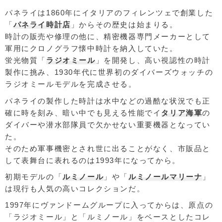
パネライは1860年にイタリアのフィレンツェで創業した
「
パネライ時計店
」からその歴史は始まりる。
時計の販売や修理の他に、精密機器専門メーカーとして
軍用にクロノグラフ懐中時計を納入していた。
蛍光物質「
ラジオミール
」を開発し、高い視認性の時計
製作に挑み、1930年代に世界初のダイバーズウォッチの
ラジオミールモデルを完成させる。
パネライの製作した時計は水中などの過酷な状況でも正
確に時を刻み、暗い中でも見える性能でイ
タリア海軍
の
ダイバーや潜水部隊員で欠かせない重要機器となってい
た。
そのため軍事機密とされ世に出ることがなく、市販品と
して表舞台に表れるのは1993年になってから。
初期モデルの「
ルミノール
」や「
ルミノールマリーナ
」
は現行も人気の高いコレクションだ。
1997年にヴァンドームグループに入ってからは、原点の
「ラジオミール」と「ルミノール」をベースとしたコレ