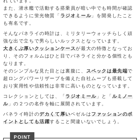
れています。
また、潜水艦で活動する搭乗員が暗い中でも時間が確認
できるように蛍光物質「
ラジオミール
」を開発したこと
も有名です。
そんなパネライの時計は、ミリタリーウォッチらしく頑
強な出で立ちで男らしいルックスとなっています。
大きくぶ厚いクッションケース
が最大の特徴となってお
り、そのフォルムはひと目でパネライと分かる個性とも
なります。
そのシンプルな見た目とは裏腹に、
スペックは最先端
で
超ロングパワーリザーブを備えた自社ムーブも搭載して
おり実用性や信頼性は非常に高いものとなっています。
コレクションとしては、「
ラジオミール
」と「
ルミノー
ル
」の２つの名作を軸に展開されています。
パネライ時計の
デカくて厚い
ベゼルは
ファッションのポ
イントとしても活躍
すること間違いないでしょう。
POINT