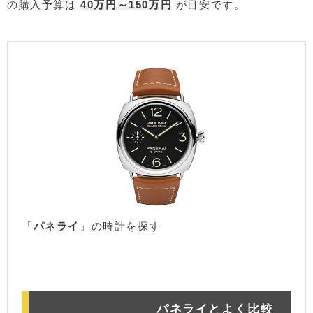
の購入予算は
40万円～150万円
が目安です。
「
パネライ
」の時計を探す
楽天市場
アマゾン
パネライとよく比較