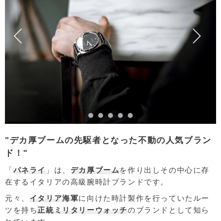
"デカ厚ブームの先駆者となった不動の人気ブラン
ド！"
「
パネライ
」は、
デカ厚ブーム
を作り出しその中心に存
在するイタリアの高級腕時計ブランドです。
元々、
イタリア海軍
に向けた時計製作を行っていたルー
ツを持ち
正統ミリタリーウォッチ
のブランドとして知ら