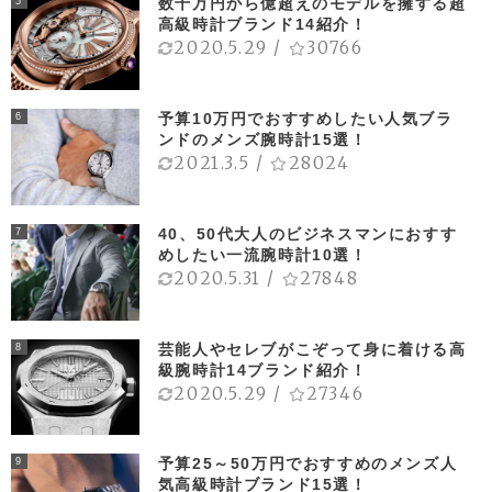
数千万円から億超えのモデルを擁する超
5
高級時計ブランド14紹介！
2020.5.29
/
30766
予算10万円でおすすめしたい人気ブラ
6
ンドのメンズ腕時計15選！
2021.3.5
/
28024
40、50代大人のビジネスマンにおすす
7
めしたい一流腕時計10選！
2020.5.31
/
27848
芸能人やセレブがこぞって身に着ける高
8
級腕時計14ブランド紹介！
2020.5.29
/
27346
予算25～50万円でおすすめのメンズ人
9
気高級時計ブランド15選！