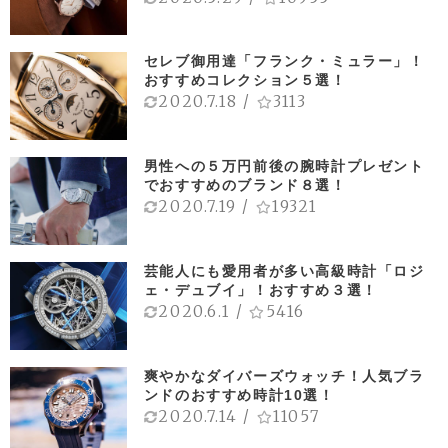
セレブ御用達「フランク・ミュラー」！
おすすめコレクション５選！
2020.7.18
/
3113
男性への５万円前後の腕時計プレゼント
でおすすめのブランド８選！
2020.7.19
/
19321
芸能人にも愛用者が多い高級時計「ロジ
ェ・デュブイ」！おすすめ３選！
2020.6.1
/
5416
爽やかなダイバーズウォッチ！人気ブラ
ンドのおすすめ時計10選！
2020.7.14
/
11057