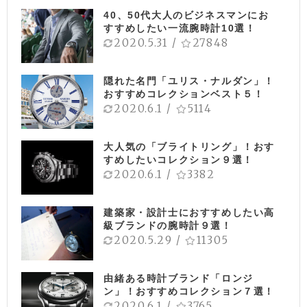
40、50代大人のビジネスマンにお
すすめしたい一流腕時計10選！
2020.5.31
/
27848
隠れた名門「ユリス・ナルダン」！
おすすめコレクションベスト５！
2020.6.1
/
5114
大人気の「ブライトリング」！おす
すめしたいコレクション９選！
2020.6.1
/
3382
建築家・設計士におすすめしたい高
級ブランドの腕時計９選！
2020.5.29
/
11305
由緒ある時計ブランド「ロンジ
ン」！おすすめコレクション７選！
2020.6.1
/
3765