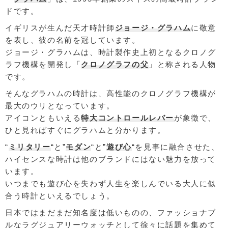
ドです。
イギリスが生んだ天才時計師
ジョージ・グラハム
に敬意
を表し、彼の名前を冠しています。
ジョージ・グラハムは、時計製作史上初となるクロノグ
ラフ機構を開発し「
クロノグラフの父
」と称される人物
です。
そんなグラハムの時計は、高性能のクロノグラフ機構が
最大のウリとなっています。
アイコンともいえる
特大コントロールレバー
が象徴で、
ひと見ればすぐにグラハムと分かります。
“
ミリタリー
“と”
モダン
“と”
遊び心
“を見事に融合させた、
ハイセンスな時計は他のブランドにはない魅力を放って
います。
いつまでも遊び心を失わず人生を楽しんでいる大人に似
合う時計といえるでしょう。
日本ではまだまだ知名度は低いものの、ファッショナブ
ルなラグジュアリーウォッチとして徐々に話題を集めて