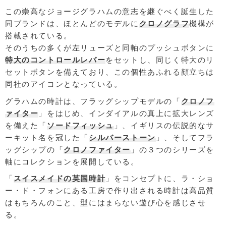
この崇高なジョージグラハムの意志を継ぐべく誕生した
同ブランドは、ほとんどのモデルに
クロノグラフ
機構が
搭載されている。
そのうちの多くが左リューズと同軸のプッシュボタンに
特大のコントロールレバー
をセットし、同じく特大のリ
セットボタンを備えており、この個性あふれる顔立ちは
同社のアイコンとなっている。
グラハムの時計は、フラッグシップモデルの「
クロノフ
ァイター
」をはじめ、インダイアルの真上に拡大レンズ
を備えた「
ソードフィッシュ
」、イギリスの伝説的なサ
ーキット名を冠した「
シルバーストーン
」、そしてフラ
ッグシップの「
クロノファイター
」の３つのシリーズを
軸にコレクションを展開している。
「
スイスメイドの英国時計
」をコンセプトに、ラ・ショ
ー・ド・フォンにある工房で作り出される時計は高品質
はもちろんのこと、型にはまらない遊び心を感じさせ
る。