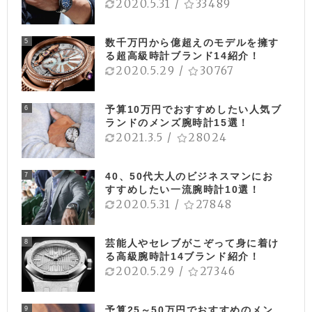
2020.5.31
/
33489
数千万円から億超えのモデルを擁す
5
る超高級時計ブランド14紹介！
2020.5.29
/
30767
予算10万円でおすすめしたい人気ブ
6
ランドのメンズ腕時計15選！
2021.3.5
/
28024
40、50代大人のビジネスマンにお
7
すすめしたい一流腕時計10選！
2020.5.31
/
27848
芸能人やセレブがこぞって身に着け
8
る高級腕時計14ブランド紹介！
2020.5.29
/
27346
予算25～50万円でおすすめのメン
9