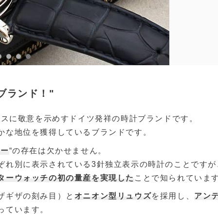
ブランド！"
スイスに敬意を示めすドイツ発祥の時計ブランドです。
かな地位を獲得しているブランドです。
ター
“の存在は欠かせません。
ぞれ別に表示されている3針独立表示の時計のことですが
ターウォッチの初の量産を実現した
ことで知られていま
ザギザの刻み目）と
オニオン型リュウズ
を採用し、
アン
っています。