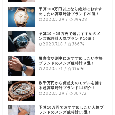
予算100万円以上なら絶対におすす
2
めしたい高級時計ブランド20選！
2020.5.29
/
39428
予算10～25万円で超おすすめのメ
3
ンズ腕時計人気ブランド10選！
2020.7.18
/
36674
警察官や刑事におすすめしたい本格
4
ブランドのメンズ腕時計９選！
2020.5.31
/
33496
数千万円から億超えのモデルを擁す
5
る超高級時計ブランド14紹介！
2020.5.29
/
30772
予算10万円でおすすめしたい人気ブ
6
ランドのメンズ腕時計15選！