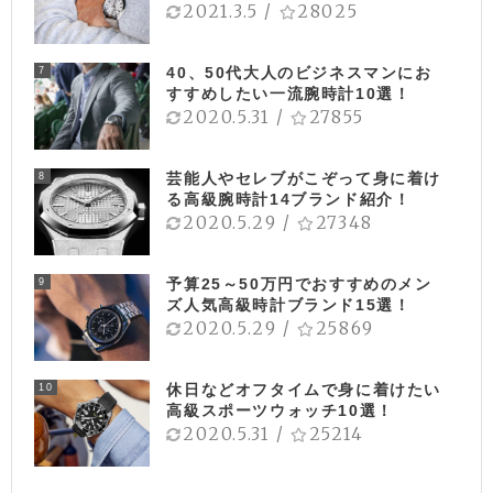
2021.3.5
/
28025
40、50代大人のビジネスマンにお
7
すすめしたい一流腕時計10選！
2020.5.31
/
27855
芸能人やセレブがこぞって身に着け
8
る高級腕時計14ブランド紹介！
2020.5.29
/
27348
予算25～50万円でおすすめのメン
9
ズ人気高級時計ブランド15選！
2020.5.29
/
25869
休日などオフタイムで身に着けたい
10
高級スポーツウォッチ10選！
2020.5.31
/
25214