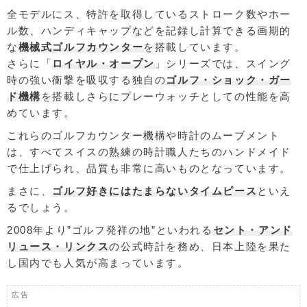
全モデルにス、特許を取得しているストローク数やホー
ル数、ハンディキャップなどを記録し計算できる画期的
な
機械式ゴルフカウンター
を搭載しています。
さらに「
ロイヤル・オープン
」シリーズでは、スイング
時の強い衝撃を吸収する独自の
ゴルフ・ショック・ガー
ド機構
を搭載しさらにプレーウォッチとしての性能を高
めています。
これらのゴルフカウンター機構や時計のムーブメント
は、すべてスイスの熟練の時計職人たちのハンドメイド
で仕上げられ、品質も非常に高いものとなっています。
まさに、
ゴルフ好きにはたまらないタイムピース
といえ
るでしょう。
2008年より”ゴルフ発祥の地”といわれる
セント・アンド
リュース・リンクス
の公式時計を務め、
日本上陸を果た
し国内でも人気が高まっています。
広告