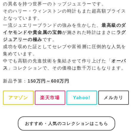
の異名を持つ世界一のトップジュエラーです。
そのハリー・ウィンストンの時計もまた超高額プライス
となっています。
一流ジュエリーブランドの強みを生かした、
最高級のダ
イヤモンドや貴金属の宝飾
が施された時計はまさに
ラグ
ジュアリーの極み
です。
成功を収めた証としてセレブや富裕層に圧倒的な人気を
集めています。
中でも高額の先進技術を集結させて作り上げた「
オーパ
ス
」コレクションで、その価格は数千万にもなります。
新品予算：
150万円～600万円
アマゾン
楽天市場
Yahoo!
メルカリ
おすすめ・人気のコレクションはこちら