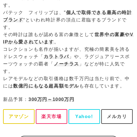
す。
パテック フィリップは、”
個人で取得できる最高の時計
ブランド
“といわれ時計界の頂点に君臨するブランドで
す。
その時計は誰もが認める富の象徴として
世界中の富豪やV
IPから愛されています
。
コレクションも名作が揃いますが、究極の簡素美を誇る
ドレスウォッチ「
カラトラバ
」や、ラグジュアリースポ
ーツウォッチの覇者「
ノーチラス
」などが特に人気で
す。
レアモデルなどの取引価格は数千万円は当たり前で、中
には
数億円にもなる超高額モデル
も存在しています。
新品予算：
300万円～1000万円
アマゾン
楽天市場
Yahoo!
メルカリ