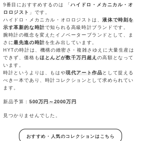
9番目におすすめするのは 「
ハイドロ・メカニカル・オ
ロロジスト
」です。
ハイドロ・メカニカル・オロロジストは、
液体で時刻を
示す革新的な時計
で知られる高級時計ブランドです。
腕時計の概念を変えたイノベーターブランドとして、ま
さに
最先進の時計
を生み出しています。
HYTの時計は、機構の緻密さ・複雑さゆえに大量生産は
できず、価格も
ほとんどが数千万円超え
の高額となって
います。
時計というよりは、もはや
現代アート作品
として捉える
べき一本であり、時計コレクションとして求められてい
ます。
新品予算：
500万円～2000万円
見つかりませんでした。
おすすめ・人気のコレクションはこちら