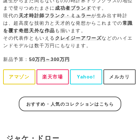
誕生からまだ間もないものの時計界トップクラスの地位
まで登りつめたまさに
成功者ブランド
です。
現代の
天才時計師フランク・ミュラー
が生み出す時計
は、超高度な技術力と天才的な発想からこれまでの
常識
を覆す奇想天外な作品
も揃います。
その代表作ともいえる
クレイジーアワーズ
などのハイエ
ンドモデルは数千万円にもなります。
新品予算：
50万円～300万円
アマゾン
楽天市場
Yahoo!
メルカリ
おすすめ・人気のコレクションはこちら
ジャケ・ドロー