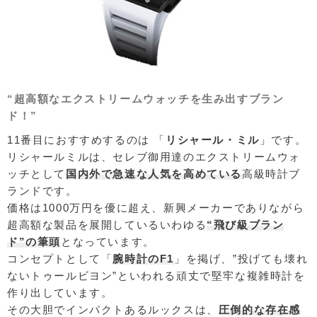
“超高額なエクストリームウォッチを生み出すブラン
ド！”
11番目におすすめするのは 「
リシャール・ミル
」です。
リシャールミルは、セレブ御用達のエクストリームウォ
ッチとして
国内外で急速な人気を高めている
高級時計ブ
ランドです。
価格は1000万円を優に超え、新興メーカーでありながら
超高額な製品を展開しているいわゆる
“飛び級ブラン
ド”の筆頭
となっています。
コンセプトとして「
腕時計のF1
」を掲げ、”投げても壊れ
ないトゥールビヨン”といわれる頑丈で堅牢な複雑時計を
作り出しています。
その大胆でインパクトあるルックスは、
圧倒的な存在感