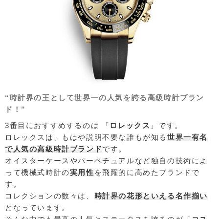
“時計界の王として世界一の人気を誇る高級時計ブラン
ド！”
3番目におすすめするのは 「
ロレックス
」です。
ロレックスは、もはや説明不要な誰もが知る
世界一有名
で人気の高級時計ブランド
です。
オイスターケースやパーペチュアルなど独自の技術によ
って機械式時計の
実用性
を飛躍的に高めたブランドで
す。
コレクションの数々は、
時計界の花形といえる名作揃い
となっています。