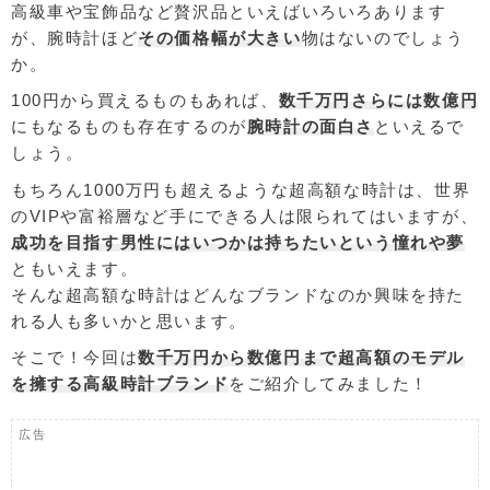
高級車や宝飾品など贅沢品といえばいろいろあります
が、腕時計ほど
その価格幅が大きい
物はないのでしょう
か。
100円から買えるものもあれば、
数千万円さらには数億円
にもなるものも存在するのが
腕時計の面白さ
といえるで
しょう。
もちろん1000万円も超えるような超高額な時計は、世界
のVIPや富裕層など手にできる人は限られてはいますが、
成功を目指す男性にはいつかは持ちたいという憧れや夢
ともいえます。
そんな超高額な時計はどんなブランドなのか興味を持た
れる人も多いかと思います。
そこで！今回は
数千万円から数億円まで超高額のモデル
を擁する高級時計ブランド
をご紹介してみました！
広告