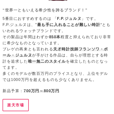
“世界一ともいえる希少性を誇るブランド！”
5番目におすすめするのは 「
F.P.ジュルヌ
」です。
F.P.ジュルヌは、”
最も手に入れることが難しい時計
“とも
いわれるウォッチブランドです。
その製品は年間はわずか
850本
程度と抑えられており非常
に希少なものとなっています。
ブレゲの再来とも言われる
天才時計技師フランソワ・ポ
ール・ジュルヌ
が手がける作品は、自らが理想とする時
計を追求した
唯一無二のスタイル
を確立したものとなっ
てます。
多くのモデルが数百万円のプライスとなり、上位モデル
では1000万円を超えるものも少なくありません。
新品予算：
700万円～800万円
楽天市場