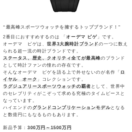
“最高峰スポーツウォッチを擁するトップブランド！”
2番目におすすめするのは 「
オーデマ ピゲ
」です。
オーデマ ピゲは、
世界3大腕時計ブランド
の一つに数え
られる超一流の時計ブランドです。
ステータス、歴史、クオリティ全てが最高峰
のブランド
として時計ファンの憧れの存在です。
そんなオーデマ ピゲを語る上で外せないのが名作「
ロ
イヤル オーク
」コレクションです。
ラグジュアリースポーツウォッチの覇者
として、世界中
のセレブリティがこぞって求める究極のタイムピースと
なっています。
ハイエンドの
グランドコンプリケーションモデル
となる
と数億円にもなるものもあります。
新品予算：
300万円～1500万円