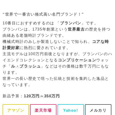
“世界で一番古い格式高い名門ブランド！”
10番目におすすめするのは 「
ブランパン
」です。
ブランパンは、1735年創業という
世界最古
の歴史を持つ
由緒ある老舗時計ブランドです。
機械式時計のみしか製造しないことで知られ、
コアな時
計愛好家
に熱烈に愛されています。
主流モデルは100万円前後となりますが、ブランパンのハ
イエンドコレクションとなる
コンプリケーション
ウォッ
チ「
ル・ブラッシュ
」などはその価格は数千万円にもな
ります。
世界一の長い歴史で培った伝統と技術を集約した逸品と
なっています。
新品予算：
120万円～350万円
アマゾン
楽天市場
Yahoo!
メルカリ