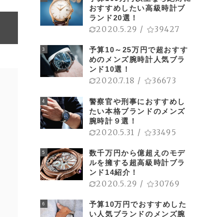
おすすめしたい高級時計ブ
ランド20選！
2020.5.29
/
39427
予算10～25万円で超おすす
3
めのメンズ腕時計人気ブラ
ンド10選！
/www.facebook.com/CuervoySobrinosOfficial
2020.7.18
/
36673
警察官や刑事におすすめし
4
たい本格ブランドのメンズ
腕時計９選！
2020.5.31
/
33495
数千万円から億超えのモデ
5
ルを擁する超高級時計ブラ
ンド14紹介！
2020.5.29
/
30769
予算10万円でおすすめした
6
い人気ブランドのメンズ腕