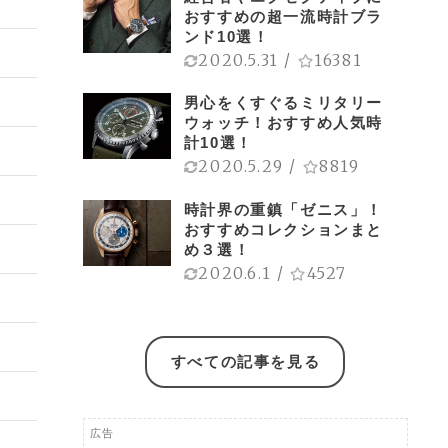
おすすめの超一流時計ブラ
ンド10選！
2020.5.31
/
16381
男心をくすぐるミリタリー
ウォッチ！おすすめ人気時
計10選！
2020.5.29
/
8819
時計界の重鎮「ゼニス」！
おすすめコレクションまと
め３選！
2020.6.1
/
4527
すべての記事を見る
広告