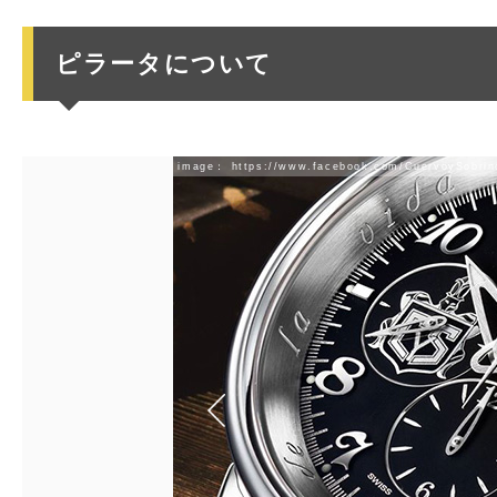
ピラータについて
image：
https://www.facebook.com/CuervoySobrino