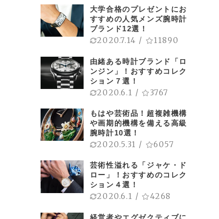
大学合格のプレゼントにお
すすめの人気メンズ腕時計
ブランド12選！
2020.7.14
/
11890
由緒ある時計ブランド「ロ
ンジン」！おすすめコレク
ション７選！
2020.6.1
/
3767
もはや芸術品！超複雑機構
や画期的機構を備える高級
腕時計10選！
2020.5.31
/
6057
芸術性溢れる「ジャケ・ド
ロー」！おすすめのコレク
ション４選！
2020.6.1
/
4268
経営者やエグゼクティブに