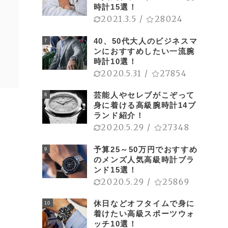
時計15選！
2021.3.5
/
28024
40、50代大人のビジネスマ
7
ンにおすすめしたい一流腕
時計10選！
2020.5.31
/
27854
芸能人やセレブがこぞって
8
身に着ける高級腕時計14ブ
ランド紹介！
2020.5.29
/
27348
予算25～50万円でおすすめ
9
のメンズ人気高級時計ブラ
ンド15選！
2020.5.29
/
25869
休日などオフタイムで身に
10
着けたい高級スポーツウォ
ッチ10選！