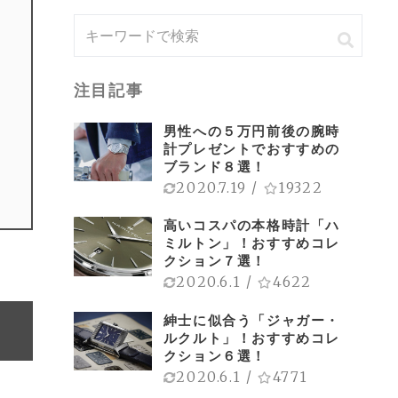
注目記事
男性への５万円前後の腕時
計プレゼントでおすすめの
ブランド８選！
2020.7.19
/
19322
高いコスパの本格時計「ハ
ミルトン」！おすすめコレ
クション７選！
2020.6.1
/
4622
紳士に似合う「ジャガー・
ルクルト」！おすすめコレ
クション６選！
2020.6.1
/
4771