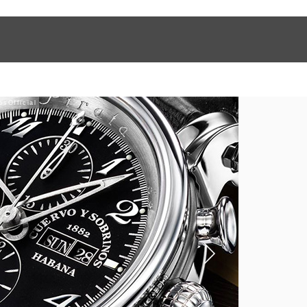
sOfficial
image：
https:/