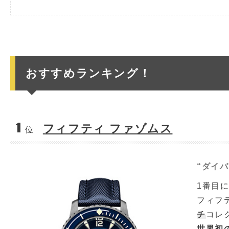
おすすめランキング！
1
フィフティ ファゾムス
位
“ダイ
1番目
フィフ
チ
コレ
世界初