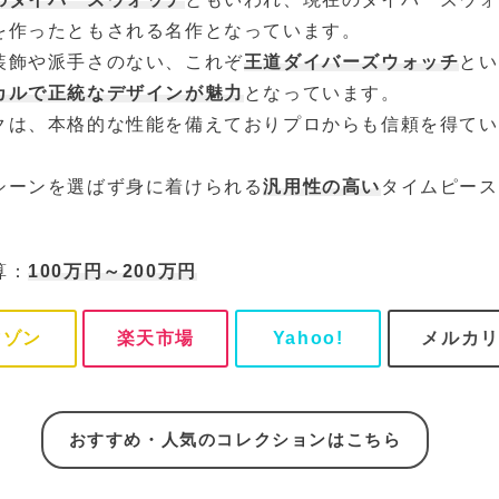
を作ったともされる名作となっています。
装飾や派手さのない、これぞ
王道ダイバーズウォッチ
とい
カルで正統なデザインが魅力
となっています。
クは、本格的な性能を備えておりプロからも信頼を得てい
シーンを選ばず身に着けられる
汎用性の高い
タイムピース
算：
100万円～200万円
マゾン
楽天市場
Yahoo!
メルカ
おすすめ・人気のコレクションはこちら