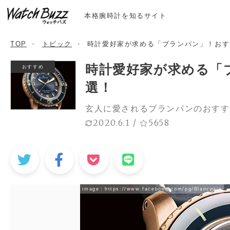
本格腕時計を知るサイト
TOP
トピック
時計愛好家が求める「ブランパン」！おす
時計愛好家が求める「
おすすめ
選！
玄人に愛されるブランパンのおすす
2020.6.1
/
5658
image：
https://www.facebook.com/pg/Blancpain