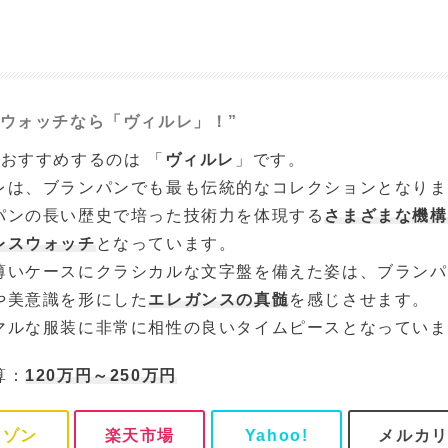
スウォッチなら「ヴィルレ」！”
におすすめするのは 「
ヴィルレ
」です。
レは、ブランパンでも最も伝統的なコレクションとなりま
パンの長い歴史で培った技術力を体現する
さまざまな機構
レスウォッチ
となっています。
薄いケースにクラシカルな文字盤を備えた姿は、ブランパ
や美意識を形にした
エレガンスの真髄
を感じさせます。
マルな服装に非常に相性の良いタイムピースとなっていま
算：
120万円～250万円
マゾン
楽天市場
Yahoo!
メルカ