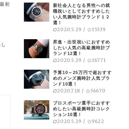
に最初
新社会人となる男性への就
職祝いとしておすすめした
い人気腕時計ブランド１２
選！
2020.5.29
/
15539
昇進・出世祝いにおすすめ
美し
したい人気の高級腕時計ブ
ランド12選！
2020.5.29
/
16771
予算10～25万円で超おすす
めのメンズ腕時計人気ブラ
ンド10選！
2020.7.18
/
36670
プロスポーツ選手におすす
めしたい高級腕時計コレク
ション10選！
2020.5.29
/
9622