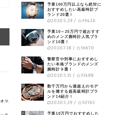
予算100万円以上なら絶対に
2
おすすめしたい高級時計ブ
ランド20選！
2020.5.29
/
39426
予算10～25万円で超おすす
3
めのメンズ腕時計人気ブラ
ンド10選！
2020.7.18
/
36670
警察官や刑事におすすめし
4
たい本格ブランドのメンズ
腕時計９選！
2020.5.31
/
33488
数千万円から億超えのモデ
5
ルを擁する超高級時計ブラ
ンド14紹介！
ォッ
2020.5.29
/
30765
予算10万円でおすすめした
6
ッチ