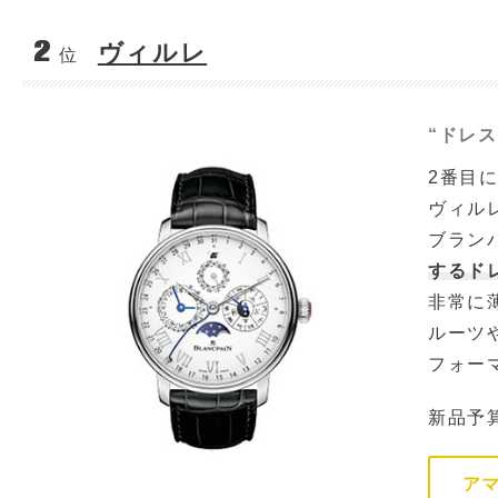
2
ヴィルレ
位
“ドレ
2番目
ヴィル
ブラン
するド
非常に
ルーツ
フォー
新品予
ア