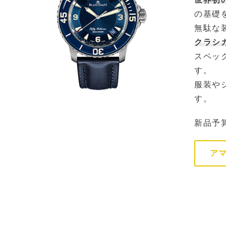
の基礎
無駄な
クラシ
スペッ
す。
服装や
す。
新品予
ア