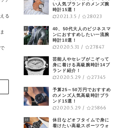
い人気ブランドのメンズ腕
時計15選！
える
2021.3.5
/
28023
40、50代大人のビジネスマ
7
ま
ンにおすすめしたい一流腕
時計10選！
2020.5.31
/
27847
で
芸能人やセレブがこぞって
8
身に着ける高級腕時計14ブ
ランド紹介！
2020.5.29
/
27345
リ
予算25～50万円でおすすめ
9
のメンズ人気高級時計ブラ
ンド15選！
2020.5.29
/
25866
休日などオフタイムで身に
10
着けたい高級スポーツウォ