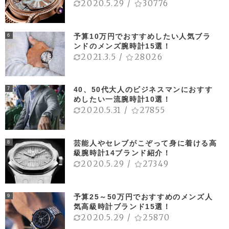
2020.5.29
/
30776
予算10万円でおすすめしたい人気ブラ
6
ンドのメンズ腕時計15選！
2021.3.5
/
28026
40、50代大人のビジネスマンにおすす
7
めしたい一流腕時計10選！
2020.5.31
/
27855
芸能人やセレブがこぞって身に着ける高
8
級腕時計14ブランド紹介！
2020.5.29
/
27349
予算25～50万円でおすすめのメンズ人
9
気高級時計ブランド15選！
2020.5.29
/
25870