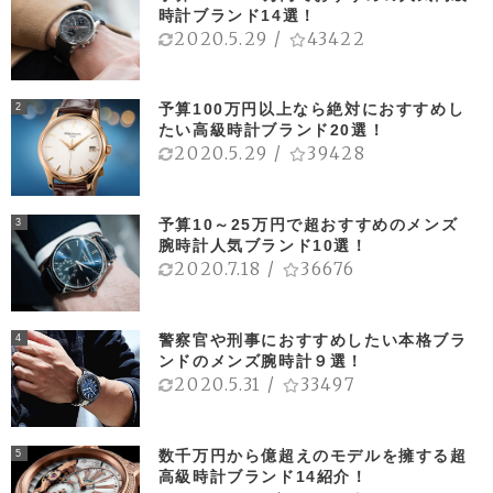
時計ブランド14選！
2020.5.29
/
43422
予算100万円以上なら絶対におすすめし
2
たい高級時計ブランド20選！
2020.5.29
/
39428
予算10～25万円で超おすすめのメンズ
3
腕時計人気ブランド10選！
2020.7.18
/
36676
警察官や刑事におすすめしたい本格ブラ
4
ンドのメンズ腕時計９選！
2020.5.31
/
33497
数千万円から億超えのモデルを擁する超
5
高級時計ブランド14紹介！