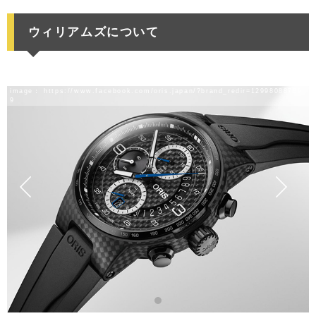
ウィリアムズについて
image：
https://www.facebook.com/oris.japan/?brand_redir=12998088789
9