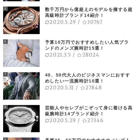
数千万円から億超えのモデルを擁する超
5
高級時計ブランド14紹介！
2020.5.29
/
30767
予算10万円でおすすめしたい人気ブラ
6
ンドのメンズ腕時計15選！
2021.3.5
/
28024
40、50代大人のビジネスマンにおすす
7
めしたい一流腕時計10選！
2020.5.31
/
27848
芸能人やセレブがこぞって身に着ける高
8
級腕時計14ブランド紹介！
2020.5.29
/
27346
9