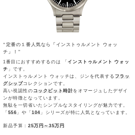
“定番の１番人気なら「インストゥルメント ウォッ
チ」！”
1番目におすすめするのは 「
インストゥルメント ウォッ
チ
」です。
インストゥルメント ウォッチは、ジンを代表する
フラッ
グシップ
コレクションです。
高い視認性の
コックピット時計
をオマージュしたデザイ
ンが特徴となっています。
無駄を一切省いたシンプルなスタイリングが魅力です。
「
556
」や「
104
」シリーズが特に人気となっています。
新品予算：
25万円～35万円