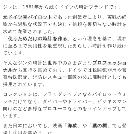
ジンは、1961年から続くドイツの時計ブランドです。
元ドイツ軍パイロット
であった創業者により、実戦の経
験から過酷な状況下でも決して信頼を裏切らない時計を
求めて創業されました。
『
使うためだけの時計を作る
』という理念を基に、現在
に至るまで実用性を最重視した男らしい時計を作り続け
ています。
そんなジンの時計は世界中のさまざまな
プロフェッショ
ナル
から支持を集めており、ドイツでは税関犯罪局や警
察特殊部隊、消防レスキュー部隊の公式腕時計としても
採用されています。
コレクションは、フラッグシップとなるパイロットウォ
ッチだけでなく、ダイバーやドライバー、ビジネスマン
向けのなど多様なプロユースなものをラインアップして
います。
また日本においても、映画「
海猿
」や「
藁の楯
」でも登
場し注目を集めました。