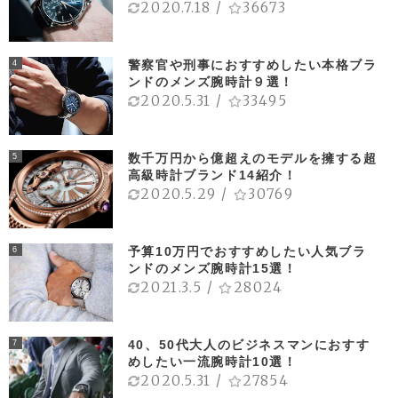
2020.7.18
/
36673
警察官や刑事におすすめしたい本格ブラ
4
ンドのメンズ腕時計９選！
2020.5.31
/
33495
数千万円から億超えのモデルを擁する超
5
高級時計ブランド14紹介！
2020.5.29
/
30769
予算10万円でおすすめしたい人気ブラ
6
ンドのメンズ腕時計15選！
2021.3.5
/
28024
40、50代大人のビジネスマンにおすす
7
めしたい一流腕時計10選！
2020.5.31
/
27854