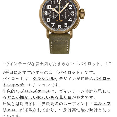
“ヴィンテージな雰囲気がたまらない「パイロット」！”
3番目におすすめするのは 「
パイロット
」です。
パイロットは、
クラシカル
なデザインが特徴の
パイロッ
トウォッチ
コレクションです。
印象的な
ブロンズケース
は、ヴィンテージ時計を思わせ
る
どこか懐かしい味わいある見た目
が魅力です。
外観とは対照的に世界最高峰のムーブメント「
エル・プ
リメロ
」が搭載されており、中身は高性能な時計となっ
ています。