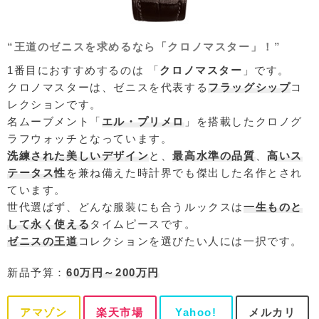
“王道のゼニスを求めるなら「クロノマスター」！”
1番目におすすめするのは 「
クロノマスター
」です。
クロノマスターは、ゼニスを代表する
フラッグシップ
コ
レクションです。
名ムーブメント「
エル・プリメロ
」を搭載したクロノグ
ラフウォッチとなっています。
洗練された美しいデザイン
と、
最高水準の品質
、
高いス
テータス性
を兼ね備えた時計界でも傑出した名作とされ
ています。
世代選ばず、どんな服装にも合うルックスは
一生ものと
して永く使える
タイムピースです。
ゼニスの王道
コレクションを選びたい人には一択です。
新品予算：
60万円～200万円
アマゾン
楽天市場
Yahoo!
メルカリ