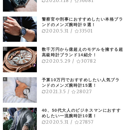
2020.7.18
/
36681
警察官や刑事におすすめしたい本格ブラ
4
ンドのメンズ腕時計９選！
2020.5.31
/
33501
数千万円から億超えのモデルを擁する超
5
高級時計ブランド14紹介！
2020.5.29
/
30782
予算10万円でおすすめしたい人気ブラ
6
ンドのメンズ腕時計15選！
2021.3.5
/
28027
40、50代大人のビジネスマンにおすす
7
めしたい一流腕時計10選！
2020.5.31
/
27857