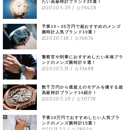
たい高級時計ブランド20選！
2020.5.29
/
39428
予算10～25万円で超おすすめのメンズ
3
腕時計人気ブランド10選！
2020.7.18
/
36676
警察官や刑事におすすめしたい本格ブラ
4
ンドのメンズ腕時計９選！
2020.5.31
/
33498
数千万円から億超えのモデルを擁する超
5
高級時計ブランド14紹介！
2020.5.29
/
30778
予算10万円でおすすめしたい人気ブラ
6
ンドのメンズ腕時計15選！
2021.3.5
/
28026