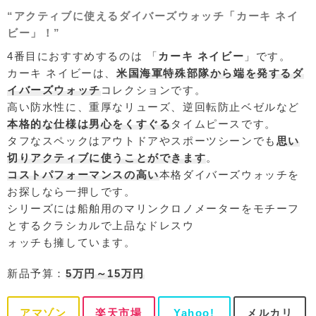
“アクティブに使えるダイバーズウォッチ「カーキ ネイ
ビー」！”
4番目におすすめするのは 「
カーキ ネイビー
」です。
カーキ ネイビーは、
米国海軍特殊部隊から端を発するダ
イバーズウォッチ
コレクションです。
高い防水性に、重厚なリューズ、逆回転防止ベゼルなど
本格的な仕様は男心をくすぐる
タイムピースです。
タフなスペックはアウトドアやスポーツシーンでも
思い
切りアクティブに使うことができます
。
コストパフォーマンスの高い
本格ダイバーズウォッチを
お探しなら一押しです。
シリーズには船舶用のマリンクロノメーターをモチーフ
とするクラシカルで上品なドレスウ
ォッチも擁しています。
新品予算：
5万円～15万円
アマゾン
楽天市場
Yahoo!
メルカリ