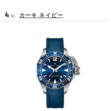
4
カーキ ネイビー
位