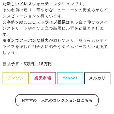
た
新しいドレスウォッチ
コレクションです。
その名前の通り、華やかなニューヨークの街並みからイ
ンスピレーションを得ています。
文字盤を縦に走る
ストライプ模様
は真っ直ぐ伸びるメイ
ンストリートやそびえ立つ高層ビル群を彷彿とさせま
す。
モダンでアーバンな魅力
が溢れており、昼も夜もシティ
ライフを楽しむ都会人に似合うタイムピースといえるで
しょう。
新品予算：
5万円～15万円
アマゾン
楽天市場
Yahoo!
メルカリ
おすすめ・人気のコレクションはこちら