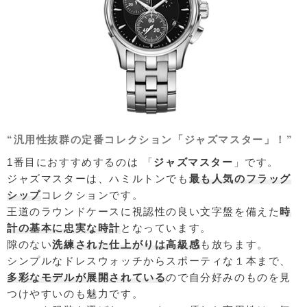
“汎用性抜群の定番コレクション「ジャズマスター」！”
1番目におすすめするのは 「
ジャズマスター
」です。
ジャズマスターは、ハミルトンでも
最も人気のフラッグ
シップ
コレクションです。
王道のラウンドケースに視認性の良い文字盤を備えた
時
計の基本に忠実な時計
となっています。
隙のない
洗練された仕上がりは高級感
も放ちます。
シンプルなドレスウォッチからスポーティな１本まで、
多彩なモデルが展開されている
ので自分好みのものを見
つけやすいのも魅力です。