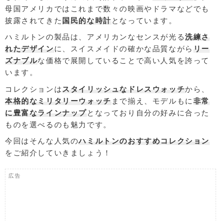
母国アメリカではこれまで数々の映画やドラマなどでも
披露されてきた
国民的な時計
となっています。
ハミルトンの製品は、アメリカンなセンスが光る
洗練さ
れたデザイン
に、スイスメイドの確かな品質ながら
リー
ズナブル
な価格で展開していることで高い人気を誇って
います。
コレクションは
スタイリッシュなドレスウォッチ
から、
本格的なミリタリーウォッチ
まで揃え、モデルもに
非常
に豊富なラインナップ
となっており自分の好みに合った
ものを選べるのも魅力です。
今回はそんな人気の
ハミルトンのおすすめコレクション
をご紹介していきましょう！
広告