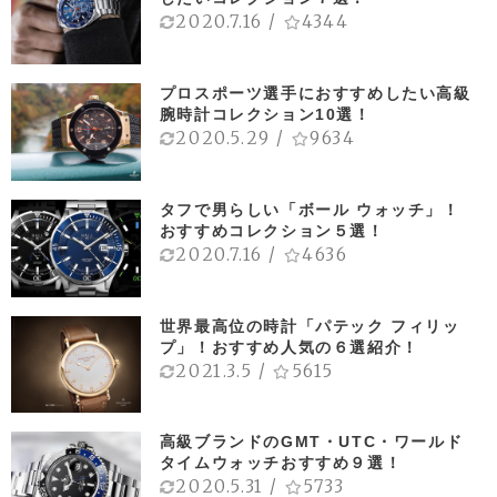
2020.7.16
/
4344
プロスポーツ選手におすすめしたい高級
腕時計コレクション10選！
2020.5.29
/
9634
タフで男らしい「ボール ウォッチ」！
おすすめコレクション５選！
2020.7.16
/
4636
世界最高位の時計「パテック フィリッ
プ」！おすすめ人気の６選紹介！
2021.3.5
/
5615
高級ブランドのGMT・UTC・ワールド
タイムウォッチおすすめ９選！
2020.5.31
/
5733