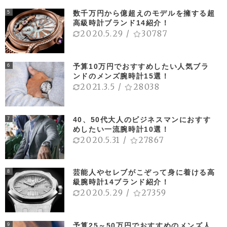
数千万円から億超えのモデルを擁する超
5
高級時計ブランド14紹介！
2020.5.29
/
30787
予算10万円でおすすめしたい人気ブラ
6
ンドのメンズ腕時計15選！
2021.3.5
/
28038
40、50代大人のビジネスマンにおすす
7
めしたい一流腕時計10選！
2020.5.31
/
27867
芸能人やセレブがこぞって身に着ける高
8
級腕時計14ブランド紹介！
2020.5.29
/
27359
予算25～50万円でおすすめのメンズ人
9