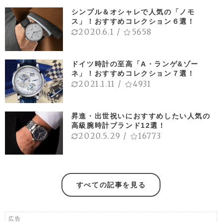
シンプル＆オシャレで人気の「ノモ
ス」！おすすめコレクション６選！
2020.6.1
/
5658
ドイツ時計の至高「A・ランゲ&ゾー
ネ」！おすすめコレクション７選！
2021.1.11
/
4931
昇進・出世祝いにおすすめしたい人気の
高級腕時計ブランド12選！
2020.5.29
/
16773
すべての記事を見る
広告