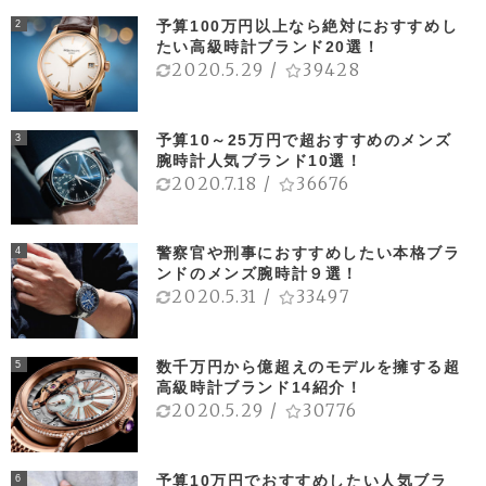
予算100万円以上なら絶対におすすめし
2
たい高級時計ブランド20選！
2020.5.29
/
39428
予算10～25万円で超おすすめのメンズ
3
腕時計人気ブランド10選！
2020.7.18
/
36676
警察官や刑事におすすめしたい本格ブラ
4
ンドのメンズ腕時計９選！
2020.5.31
/
33497
数千万円から億超えのモデルを擁する超
5
高級時計ブランド14紹介！
2020.5.29
/
30776
予算10万円でおすすめしたい人気ブラ
6