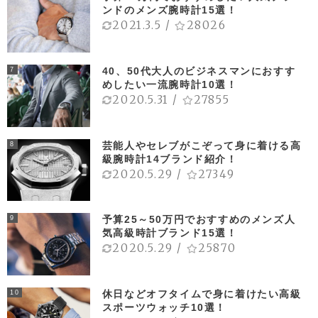
ンドのメンズ腕時計15選！
2021.3.5
/
28026
40、50代大人のビジネスマンにおすす
7
めしたい一流腕時計10選！
2020.5.31
/
27855
芸能人やセレブがこぞって身に着ける高
8
級腕時計14ブランド紹介！
2020.5.29
/
27349
予算25～50万円でおすすめのメンズ人
9
気高級時計ブランド15選！
2020.5.29
/
25870
休日などオフタイムで身に着けたい高級
10
スポーツウォッチ10選！