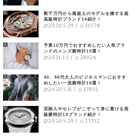
数千万円から億超えのモデルを擁する超
5
高級時計ブランド14紹介！
2020.5.29
/
30778
予算10万円でおすすめしたい人気ブラ
6
ンドのメンズ腕時計15選！
2021.3.5
/
28026
40、50代大人のビジネスマンにおすす
7
めしたい一流腕時計10選！
2020.5.31
/
27855
芸能人やセレブがこぞって身に着ける高
8
級腕時計14ブランド紹介！
2020.5.29
/
27352