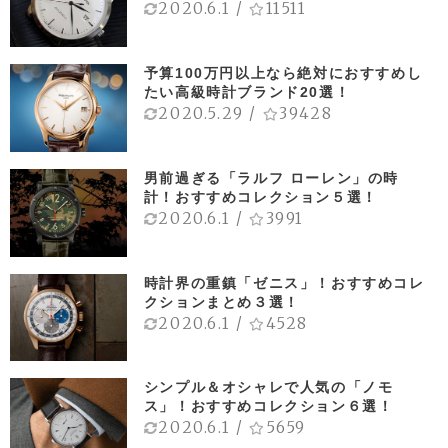
2020.6.1
/
11511
予算100万円以上なら絶対におすすめし
たい高級時計ブランド20選！
2020.5.29
/
39428
男前過ぎる「ラルフ ローレン」の時
計！おすすめコレクション５選！
2020.6.1
/
3991
時計界の重鎮「ゼニス」！おすすめコレ
クションまとめ３選！
2020.6.1
/
4528
シンプル＆オシャレで人気の「ノモ
ス」！おすすめコレクション６選！
2020.6.1
/
5659