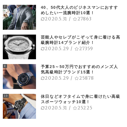
40、50代大人のビジネスマンにおすす
7
めしたい一流腕時計10選！
2020.5.31
/
27863
芸能人やセレブがこぞって身に着ける高
8
級腕時計14ブランド紹介！
2020.5.29
/
27359
予算25～50万円でおすすめのメンズ人
9
気高級時計ブランド15選！
2020.5.29
/
25878
休日などオフタイムで身に着けたい高級
10
スポーツウォッチ10選！
2020.5.31
/
25225