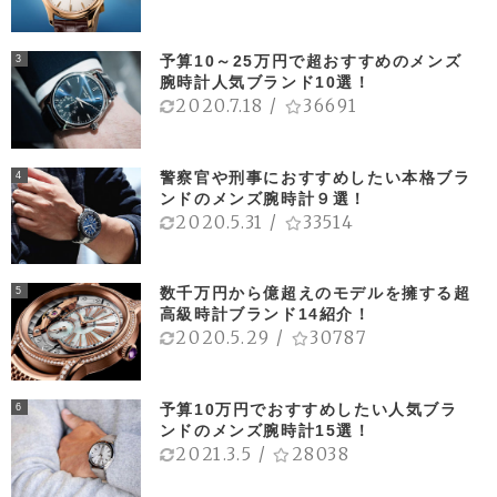
予算10～25万円で超おすすめのメンズ
3
腕時計人気ブランド10選！
2020.7.18
/
36691
警察官や刑事におすすめしたい本格ブラ
4
ンドのメンズ腕時計９選！
2020.5.31
/
33514
数千万円から億超えのモデルを擁する超
5
高級時計ブランド14紹介！
2020.5.29
/
30787
予算10万円でおすすめしたい人気ブラ
6
ンドのメンズ腕時計15選！
2021.3.5
/
28038